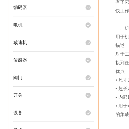
有了
编码器
快工
电机
一、机
用于
减速机
描述
对于工
传感器
接到
优点
阀门
• 尺
• 超
开关
• 内
• 用
设备
的集成凹