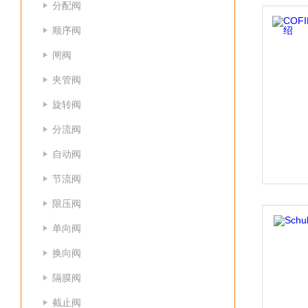
分配阀
顺序阀
闸阀
夹管阀
旋转阀
分流阀
自动阀
节流阀
限压阀
单向阀
换向阀
隔膜阀
截止阀