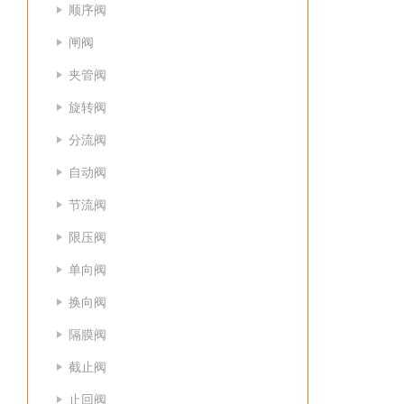
顺序阀
闸阀
夹管阀
旋转阀
分流阀
自动阀
节流阀
限压阀
单向阀
换向阀
隔膜阀
截止阀
止回阀