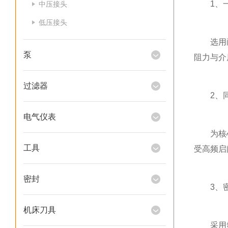
1、一
中压接头
低压接头
选用耐腐
泵
阻力与介
过滤器
2、同
电气仪表
为核心启
工具
受高频启
密封
3、密
机床刀具
采用氟橡