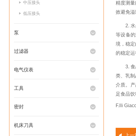
中压接头
精度测量
效避免溢
低压接头
2.
泵
等设备的
境，稳定
过滤器
的稳定运
3.
电气仪表
类、乳制
介质。产
工具
足食品饮
F.lli 
密封
机床刀具
上一