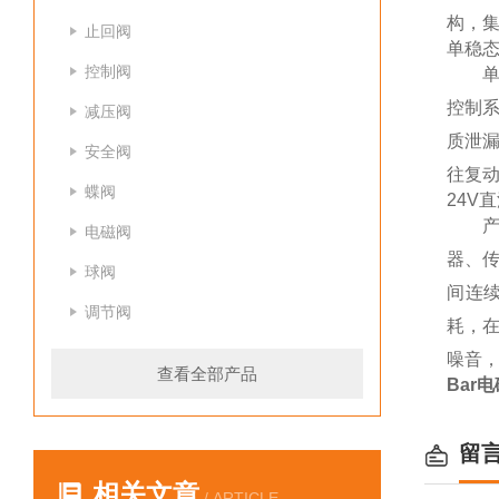
构，
止回阀
单稳
控制阀
控制
减压阀
质泄
安全阀
往复
蝶阀
24V
电磁阀
器、
球阀
间连
调节阀
耗，
噪音，
查看全部产品
Bar电
留
相关文章
/ ARTICLE