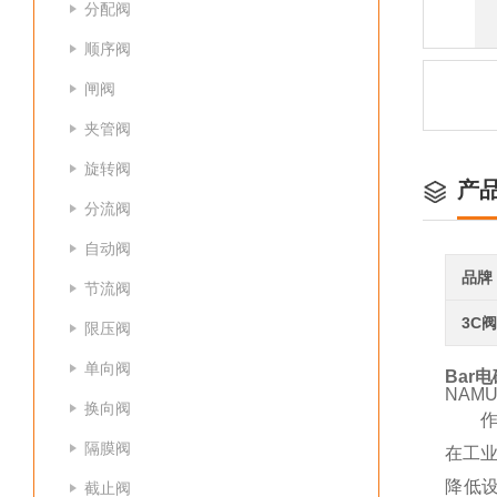
分配阀
顺序阀
闸阀
夹管阀
旋转阀
产
分流阀
自动阀
品牌
节流阀
3C
限压阀
单向阀
Bar电
NAM
换向阀
隔膜阀
在工
降低
截止阀