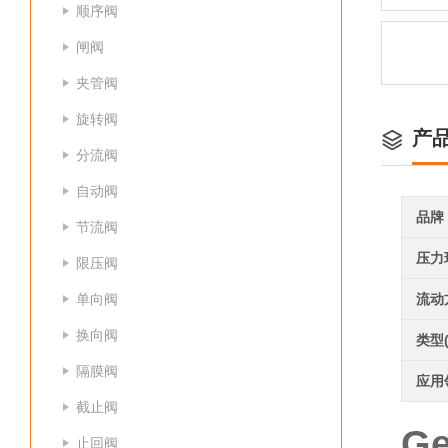
顺序阀
闸阀
夹管阀
旋转阀
产
分流阀
自动阀
品牌
节流阀
压力
限压阀
单向阀
流动
换向阀
类型
隔膜阀
应用
截止阀
G
止回阀