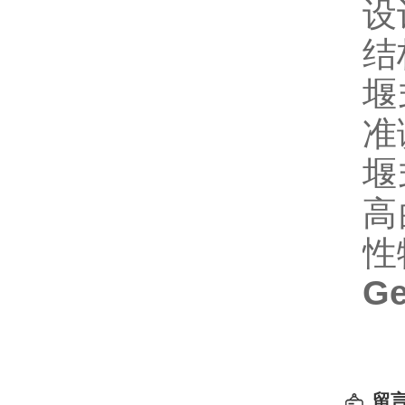
设
结
堰
准
堰
高
性
G
留