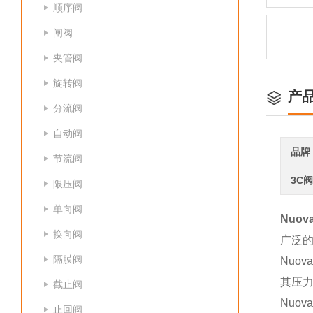
顺序阀
闸阀
夹管阀
旋转阀
产
分流阀
自动阀
品牌
节流阀
3C
限压阀
单向阀
Nuov
换向阀
广泛
隔膜阀
Nuo
其压力
截止阀
Nuov
止回阀