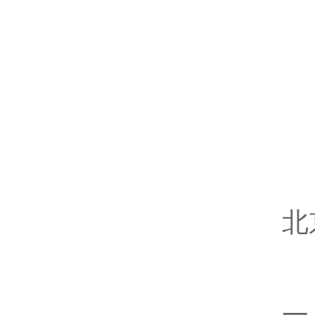
驱
9
流
运
驱
H
北
二
在