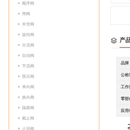
顺序阀
闸阀
夹管阀
旋转阀
产
分流阀
自动阀
品牌
节流阀
公称
限压阀
单向阀
工作
换向阀
零部
隔膜阀
应用
截止阀
止回阀