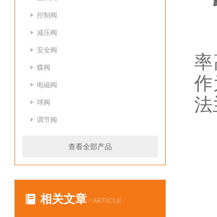
控制阀
减压阀
H
安全阀
率
蝶阀
作
电磁阀
法
球阀
调节阀
北
查看全部产品
1
相关文章
/ ARTICLE
流