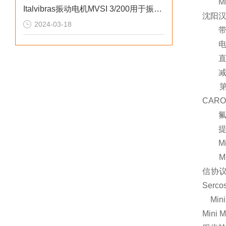
Mini
Italvibras振动电机MVSI 3/200用于振动成型
沈阳汉
2024-03-18
带行
电
直流电
减
第一
CAR
氟化聚
提供6种
Min
Min
信协议：
Serc
Min
Min