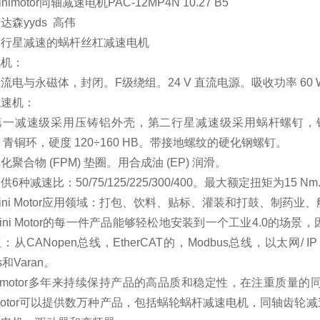
motor同轴减速电机PAC-12MP4N 10.27 B5
达森yyds 高伟
星减速的蜗杆丝杠减速电机
机：
与永磁体，封闭。F级绕组。24 V 直流电源。吸收功率 60 W. IP6
速机：
减速级采用压铸铝外壳，第二行星减速级采用蜗杆螺钉，钢制，带
O 青铜环，硬度 120÷160 HB。带接地螺纹的硬化钢螺钉。
合物 (FPM) 垫圈。用合成油 (EP) 润滑。
减速比：50/75/125/225/300/400。最大额定扭矩为15 Nm
i Motor应用领域：打包、饮料、贴标、灌装和打鼓、制药业
i Motor的每一件产品能够轻松地安装到一个工业4.0的场
从CANopen总线，EtherCAT的，Modbus总线，以太网/ IP，Profi
os和Varan。
imotor多年来持续保持产品的高品质和稳定性，在注重质量
i Motor可以提供数万种产品，包括蜗轮蜗杆减速电机，同轴