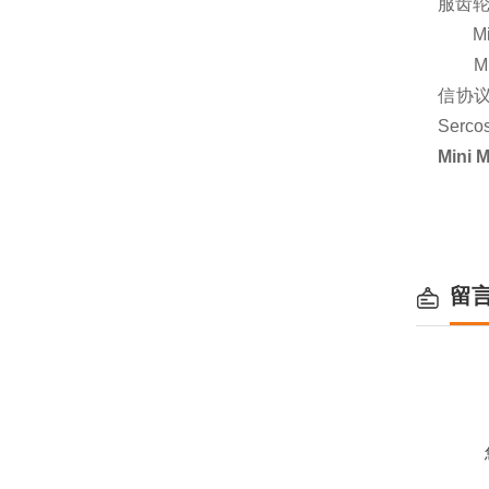
服齿
Min
Min
信协议：
Serc
Min
留