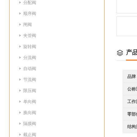
分配阀
顺序阀
闸阀
夹管阀
旋转阀
产
分流阀
自动阀
品牌
节流阀
公称
限压阀
单向阀
工作
换向阀
零部
隔膜阀
结构
截止阀