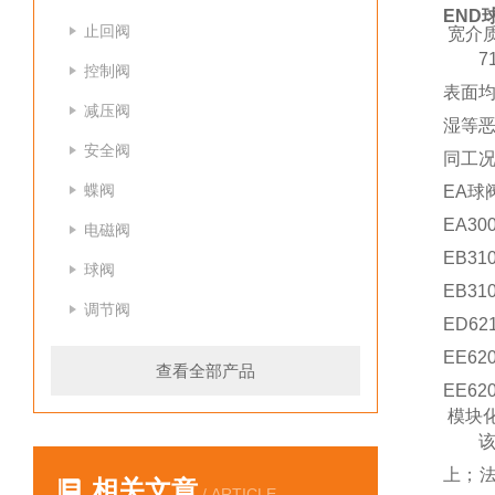
END球
止回阀
宽介
7
控制阀
表面均
减压阀
湿等恶
安全阀
同工
蝶阀
EA球
EA
电磁阀
EB31
球阀
EB31
调节阀
ED62
EE62
查看全部产品
EE62
模块
上；法
相关文章
/ ARTICLE