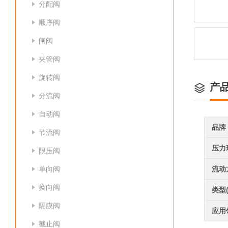
分配阀
顺序阀
闸阀
夹管阀
旋转阀
产
分流阀
自动阀
品牌
节流阀
压力
限压阀
单向阀
流动
换向阀
类型
隔膜阀
应用
截止阀