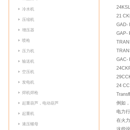
24KS
冷水机
21 C
压缩机
GAD-
增压器
GAP-
喷枪
TRAN
TRAN
压力机
GAC-
输送机
24CK
空压机
29CC
发电机
24 C
焊机焊枪
Tra
例如，
起重葫芦，电动葫芦
电力
起重机
在火
液压螺母
这些设