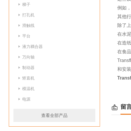
梯子
例如，
打孔机
其他
除了上
滑触线
在水泥
平台
在造
液力耦合器
在食
万向轴
Tra
制动器
和安
Tra
矫直机
模温机
电源
留
查看全部产品