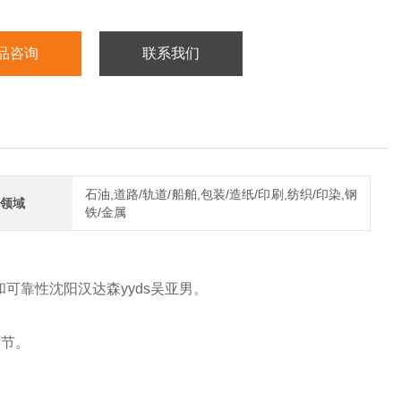
品咨询
联系我们
石油,道路/轨道/船舶,包装/造纸/印刷,纺织/印染,钢
领域
铁/金属
和可靠性沈阳汉达森yyds吴亚男。
环节。