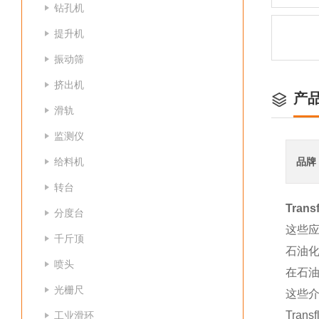
钻孔机
提升机
振动筛
挤出机
产
滑轨
监测仪
给料机
品牌
转台
Tra
分度台
这些应
千斤顶
石油
喷头
在石
光栅尺
这些
Trans
工业滑环