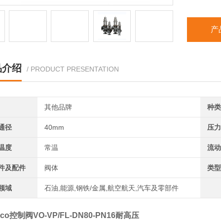
产
品介绍
/ PRODUCT PRESENTATION
其他品牌
种类
通径
40mm
压力
温度
常温
流动
件及配件
阀体
类型
领域
石油,能源,钢铁/金属,航空航天,汽车及零部件
cco控制阀VO-VP/FL-DN80-PN16耐高压