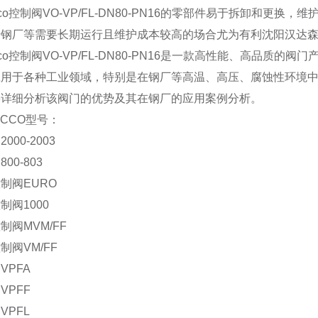
occo控制阀VO-VP/FL-DN80-PN16的零部件易于拆卸和更
钢厂等需要长期运行且维护成本较高的场合尤为有利沈阳汉达森y
occo控制阀VO-VP/FL-DN80-PN16是一款高性能、高品质的阀门
应用于各种工业领域，特别是在钢厂等高温、高压、腐蚀性环境
将详细分析该阀门的优势及其在钢厂的应用案例分析。
OCCO型号：
000-2003
00-803
制阀EURO
制阀1000
制阀MVM/FF
制阀VM/FF
VPFA
VPFF
VPFL