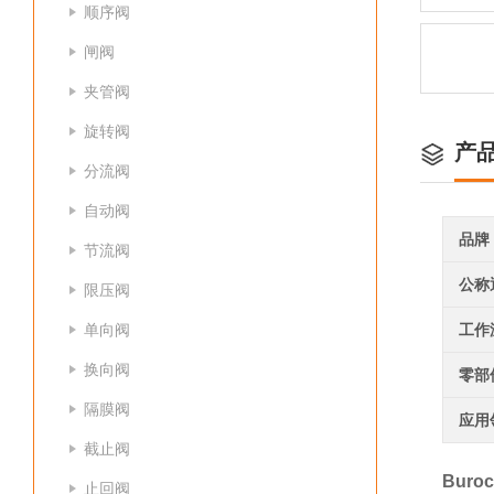
顺序阀
闸阀
夹管阀
旋转阀
产
分流阀
自动阀
品牌
节流阀
公称
限压阀
单向阀
工作
换向阀
零部
隔膜阀
应用
截止阀
Buro
止回阀