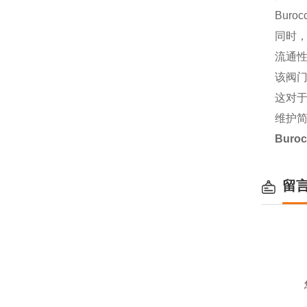
Bur
同时
流通
该阀
这对
维护
Buro
留