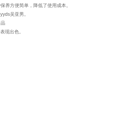
换，维护保养方便简单，降低了使用成本。
yds吴亚男。
产品
中表现出色。