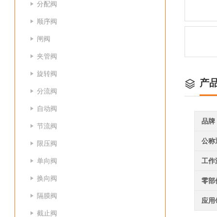
分配阀
顺序阀
闸阀
夹管阀
旋转阀
产
分流阀
自动阀
品牌
节流阀
公称
限压阀
单向阀
工作
换向阀
零部
隔膜阀
应用
截止阀