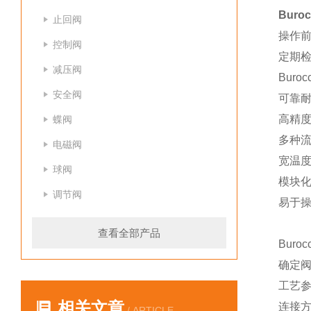
Buro
止回阀
操作
控制阀
定期检
减压阀
Bur
安全阀
可靠耐
高精
蝶阀
多种
电磁阀
宽温
球阀
模块
调节阀
易于
查看全部产品
Bur
确定
工艺
相关文章
连接
/ ARTICLE