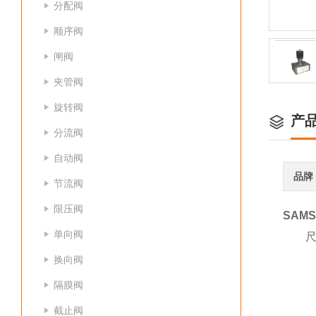
分配阀
顺序阀
闸阀
夹管阀
旋转阀
产
分流阀
自动阀
品牌
节流阀
限压阀
SAM
单向阀
尺
换向阀
S
隔膜阀
温
截止阀