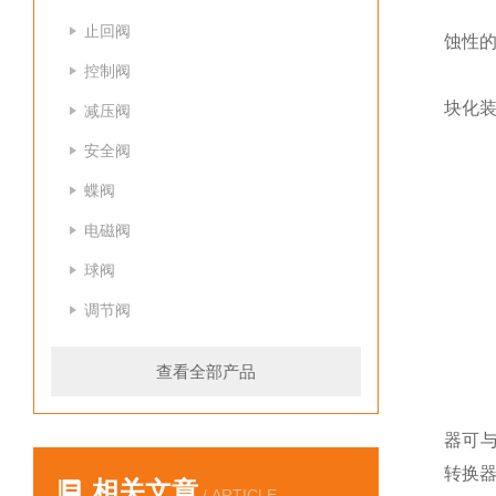
止回阀
蚀性
控制阀
P
块化装
减压阀
安全阀
P
蝶阀
处
电磁阀
可
球阀
茎
调节阀
标
查看全部产品
S
3
器可与
转换器
相关文章
/ ARTICLE