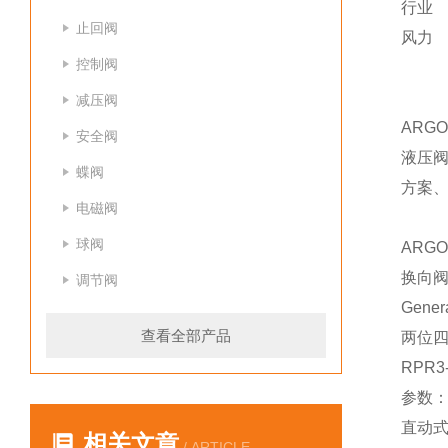
行业
止回阀
风力
控制阀
减压阀
ARG
安全阀
液压
蝶阀
方案
电磁阀
球阀
ARG
换向
调节阀
Genera
查看全部产品
两位四
RPR3
参数：04
直动式手
相关文章
/ ARTICLE