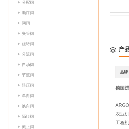
分配阀
顺序阀
闸阀
夹管阀
旋转阀
产
分流阀
自动阀
品牌
节流阀
限压阀
德国进
单向阀
ARG
换向阀
农业
隔膜阀
工程
截止阀