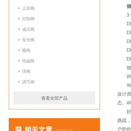
德
止回阀
3 件
控制阀
DKZ
减压阀
DKZ
安全阀
DKZ
DKZ
蝶阀
DKZ
电磁阀
德国W
球阀
War
调节阀
War
设计师
查看全部产品
态。W
好对W
挑战，
相关文章
户的价
/ ARTICLE