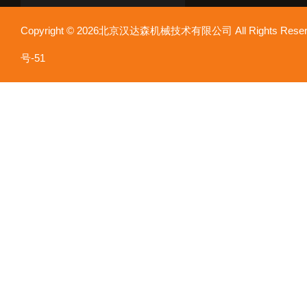
Copyright © 2026北京汉达森机械技术有限公司 All Rights Re
号-51