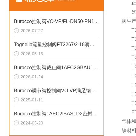
正是
迄今为
阀生
Burocco控制阀VO-VP/FL-DN50-PN16二位常闭
TOGN
2026-07-27
TOGN
Tognella流量控制阀FT2267/2-18满足高精度需求
TOGN
2026-05-15
TOGN
TOGN
Burocco控制阀截止阀1AFC2GBAU1D2技术赋能工业控制
TOGN
2026-01-24
TOGN
Burocco调节阀控制阀VO-VP满足钢铁生产工艺要求
TOGN
2025-01-11
TOGN
FT 
Burocco控制阀1AEC2IBAS1D2密封性能
气体和
2024-05-20
铁材料