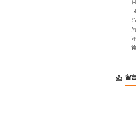
伺服
固定
防振
为所
详情
德
留