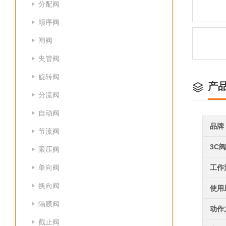
分配阀
顺序阀
闸阀
夹管阀
旋转阀
产
分流阀
自动阀
品牌
节流阀
3C
限压阀
单向阀
工作
换向阀
使用
隔膜阀
动作
截止阀