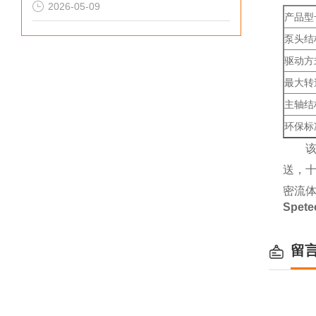
2026-05-09
产品型
泵头结
驱动方
最大转
主轴结
环保标
送，
密流体
Spet
留