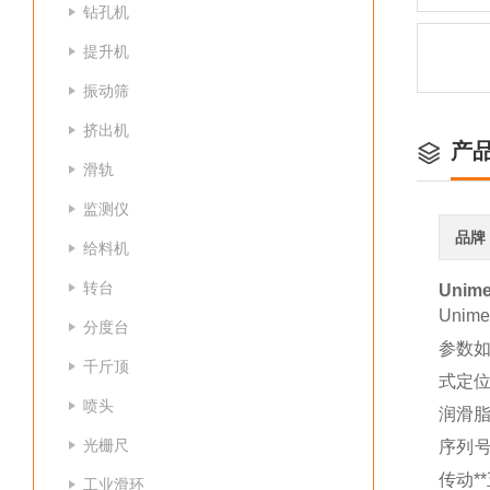
钻孔机
提升机
振动筛
挤出机
产
滑轨
监测仪
品牌
给料机
转台
Uni
Uni
分度台
参数如
千斤顶
式定位
喷头
润滑脂为
光栅尺
序列号
传动*
工业滑环