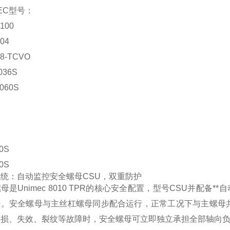
MEC型号：
100
04
08-TCVO
036S
060S
0S
0S
统：自动监控安全螺母CSU，双重防护
母是Unimec 8010 TPR的核心安全配置，型号CSU并配
势。安全螺母与主丝杠螺母同步配合运行，正常工况下与主螺母
磨损、失效、裂纹等故障时，安全螺母可立即独立承担全部轴向