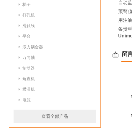
自动
梯子
预警值
打孔机
用注
滑触线
备贵重
Uni
平台
液力耦合器
留
万向轴
制动器
矫直机
模温机
电源
查看全部产品