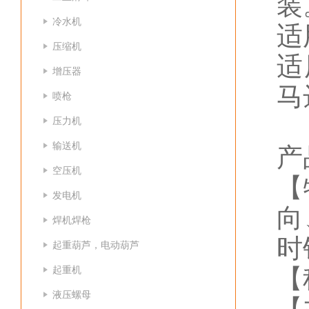
装
冷水机
适
压缩机
适
增压器
马
喷枪
压力机
输送机
产
空压机
【
发电机
向
焊机焊枪
时
起重葫芦，电动葫芦
起重机
【
液压螺母