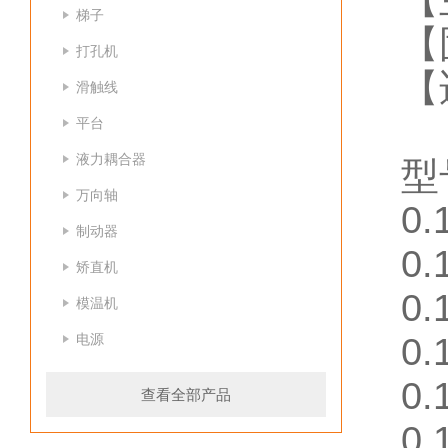
【
梯子
【
打孔机
【
滑触线
平台
液力耦合器
型
万向轴
0.
制动器
0.
矫直机
0.
模温机
电源
0.
0.
查看全部产品
0.