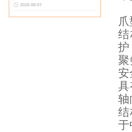
2026-08-07
爪
结
护
聚
安
具
轴
结
于