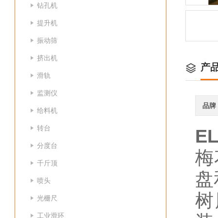
钻孔机
提升机
振动筛
挤出机
产
滑轨
监测仪
品牌
给料机
转台
E
分度台
梅
千斤顶
盘
喷头
树
光栅尺
工业滑环