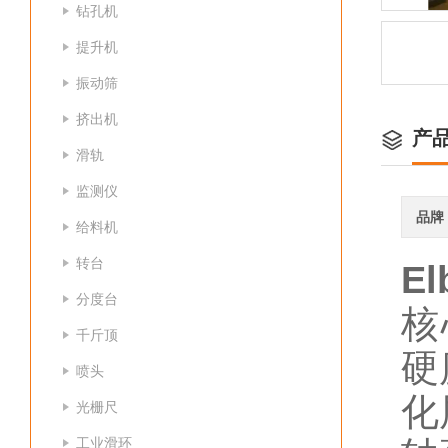
钻孔机
提升机
振动筛
挤出机
产
滑轨
监测仪
品牌
给料机
转台
E
分度台
核
千斤顶
硬
喷头
化
光栅尺
工业滑环