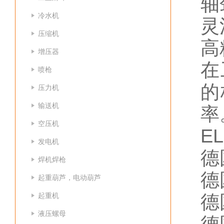
轴
冷水机
灵
压缩机
高
增压器
在
喷枪
的
压力机
输送机
率
空压机
E
发电机
德国
焊机焊枪
德国
起重葫芦，电动葫芦
起重机
德国
液压螺母