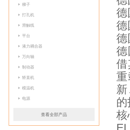
德国
梯子
德国
打孔机
德国
滑触线
德国
平台
液力耦合器
德
万向轴
借
制动器
重
矫直机
新
模温机
电源
的
核
查看全部产品
E