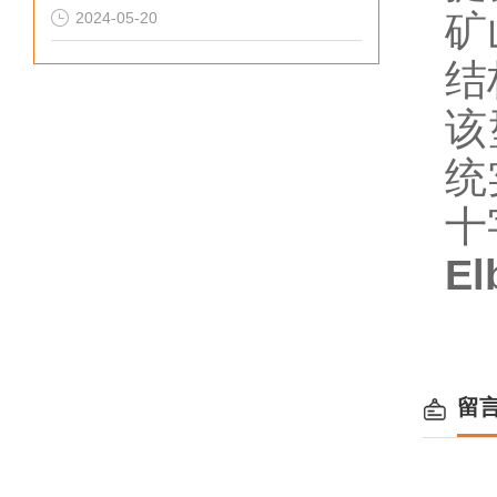
矿
2024-05-20
结
该
统
十
E
留