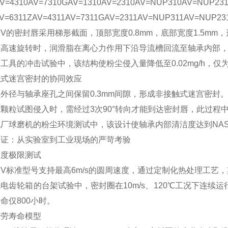
AV=4310AV=7310GAV=1310AV=2310AV=NUP310AV=NUP231
AV=6311ZAV=4311AV=7311GAV=2311AV=NUP311AV=NUP231
4 JV的密封唇采用梯形截面，顶部宽度0.8mm，底部宽度1.5m
承高速旋转时，润滑脂在离心力作用下沿导流槽回流至轴承内部
工具的冲击试验中，该结构使粉尘侵入量降低至0.02mg/h，仅为
触式迷宫密封的协同效应
外径与轴承座孔之间保留0.3mm间隙，形成非接触式迷宫密封
颗粒试图侵入时，需经过3次90°转向才能到达密封唇，此过程中
厂球磨机的粉尘环境测试中，该设计使轴承内部清洁度达到NAS 6
验证：从实验室到工业现场的严苛考验
速度极限测试
4 JV标准型号支持最高6m/s的圆周速度，通过定制化热处理工艺，
电齿轮箱的台架试验中，密封圈在10m/s、120℃工况下连续
命仅800小时。
疲劳寿命模型