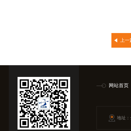
上一
网站首页
地址：