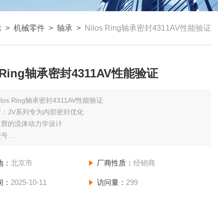
示
>
机械零件
>
轴承
>
Nilos Ring轴承密封4311AV性能验证
s Ring轴承密封4311AV性能验证
ilos Ring轴承密封4311AV性能验证
：JV系列专为内部密封优化
封唇的流体动力学设计
型号
=4308AV=7308GAV=2308AV=NUP308AV=NUP2308AV=21308AV=2230
地：
北京市
厂商性质：
经销商
间：
2025-10-11
访问量：
299