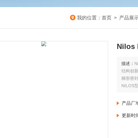
我的位置：
首页
>
产品展
Nilo
描述：
N
结构创新
梯形密
NILOS
6308AV
产品厂
更新时