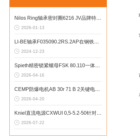
Nilos Ring轴承密封圈6216 JV品牌特性详解
2026-01-13
LI-BE轴承F035090.2RS.2AP在钢铁厂中的应用示例
2024-12-23
Spieth精密锁紧螺母FSK 80.110一体式结构设计
2026-04-16
CEMP防爆电机AB 30r 71 B 2关键电气与机械参数
2026-04-20
Kniel直流电源CXWUI 0,5-5.2-50针对低压大电流工况设计
2026-07-22