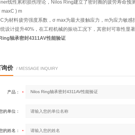
iner线性累积损伤理论，Nilos Ring建立了密封圈的疲劳寿命预
σ maxC ) m
C为材料疲劳强度系数，σ max为最大接触应力，m为应力敏感指数。
统设计提升40%，在工程机械的振动工况下，其密封可靠性显著提
s Ring轴承密封4311AV性能验证
言询价
/ MESSAGE INQUIRY
产品：
您的单位：
您的姓名：