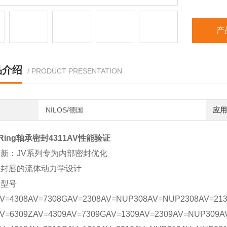
产
品介绍
/ PRODUCT PRESENTATION
NILOS/德国
应用
s Ring轴承密封4311AV性能验证
新：JV系列专为内部密封优化
密封唇的流体动力学设计
S型号
AV=4308AV=7308GAV=2308AV=NUP308AV=NUP2308AV=213
AV=6309ZAV=4309AV=7309GAV=1309AV=2309AV=NUP309A