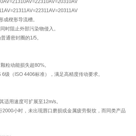
0AV=21310AV=22310AV=20310AV
1AV=21311AV=22311AV=20311AV
m，形成楔形导流槽。
，同时阻止外部污染物侵入。
普通密封圈的1/5。
。
颗粒动能损失超80%。
级（ISO 4406标准），满足高精度传动要求。
其适用速度可扩展至12m/s。
运行2000小时，未出现唇口磨损或金属疲劳裂纹，而同类产品