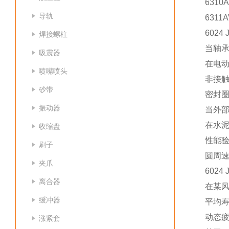
6310
导轨
6311
602
焊接螺柱
当轴
吸震器
在电动
喷嘴喷头
非接
砂带
密封圈
振动器
当外部
在水泥
收缩盘
性能
刷子
圆周
夹爪
602
离合器
在某风
缓冲器
平均寿
动态
涨紧套