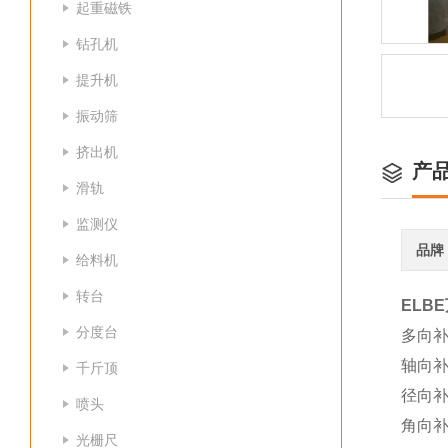
起重磁铁
钻孔机
提升机
振动筛
挤出机
产
滑轨
监测仪
品牌
给料机
转台
ELB
分度台
多向
轴向补
千斤顶
径向补
喷头
角向补
光栅尺