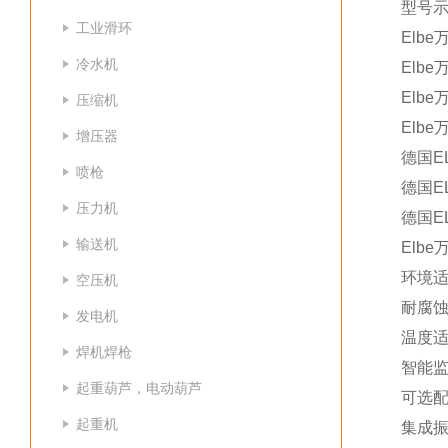
型号
工业滑环
Elbe
冷水机
Elbe
Elbe
压缩机
Elbe
增压器
德国ELB
喷枪
德国ELB
压力机
德国ELB
输送机
Elbe
环境
空压机
耐腐蚀
发电机
温度适
焊机焊枪
智能
起重葫芦，电动葫芦
可选
起重机
集成