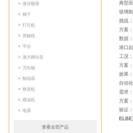
典型
液压螺母
玻璃
梯子
挑战：
打孔机
方案：0
滑触线
数据：
平台
港口
工况：
液力耦合器
方案
万向轴
效果：
制动器
自动
矫直机
需求：
模温机
方案：
验证：
电源
ELB
查看全部产品