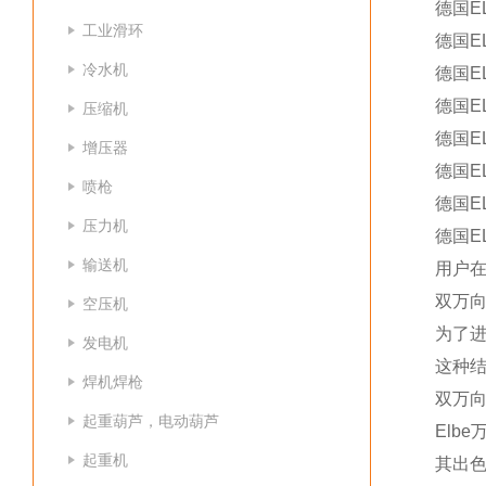
德国ELB
工业滑环
德国ELB
冷水机
德国ELB
德国ELB
压缩机
德国ELB
增压器
德国ELB
喷枪
德国ELB
压力机
德国ELB
输送机
用户
双万
空压机
为了进
发电机
这种
焊机焊枪
双万
起重葫芦，电动葫芦
Elb
起重机
其出