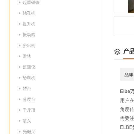
起重磁铁
钻孔机
提升机
振动筛
挤出机
产
滑轨
监测仪
品牌
给料机
转台
Elb
分度台
用户在
角度
千斤顶
需要注
喷头
ELB
光栅尺