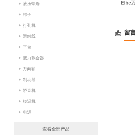
Elb
液压螺母
梯子
打孔机
留
滑触线
平台
液力耦合器
万向轴
制动器
矫直机
模温机
电源
查看全部产品