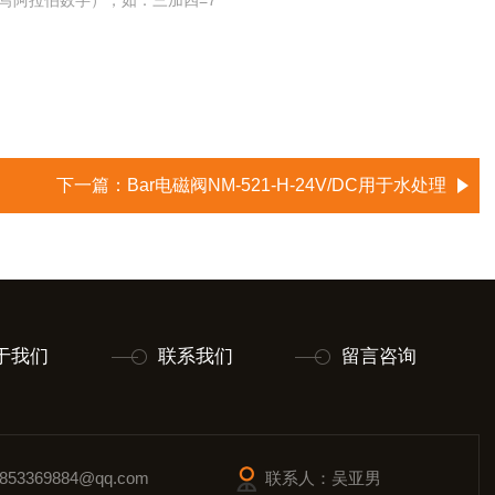
写阿拉伯数字），如：三加四=7
下一篇：
Bar电磁阀NM-521-H-24V/DC用于水处理
于我们
联系我们
留言咨询
53369884@qq.com
联系人：吴亚男