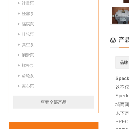
计量泵
栓塞泵
隔膜泵
叶轮泵
产
真空泵
润滑泵
品牌
螺杆泵
齿轮泵
Spec
离心泵
这不仅
Spe
查看全部产品
域而
以下
SPE