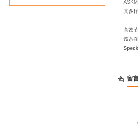
ASK
其多
高效
该泵
Spec
留