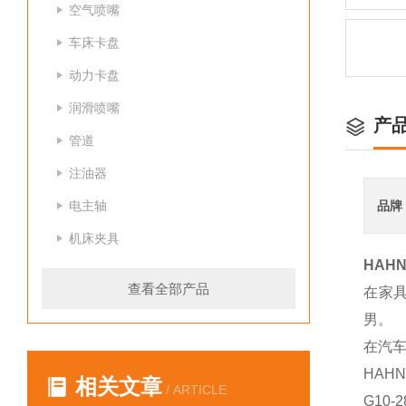
空气喷嘴
车床卡盘
动力卡盘
润滑喷嘴
产
管道
注油器
电主轴
品牌
机床夹具
HAHN
查看全部产品
在家
男。
在汽车
HAHN
相关文章
/ ARTICLE
G10-2