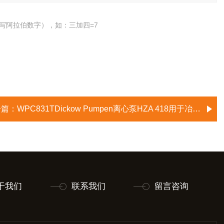
写阿拉伯数字），如：三加四=7
一篇：
WPC831TDickow Pumpen离心泵HZA 418用于冶金废水
于我们
联系我们
留言咨询