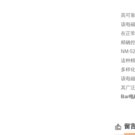
高可
该电
在正
精确
NM-
这种
多样
该电
其广
Bar电
留