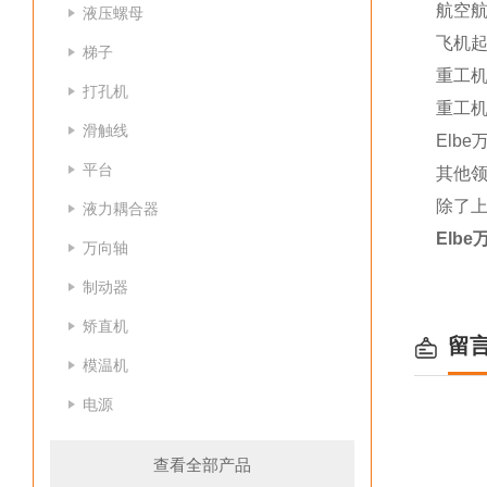
航空
液压螺母
飞机
梯子
重工
打孔机
重工
滑触线
Elb
平台
其他
除了上
液力耦合器
Elb
万向轴
制动器
矫直机
留
模温机
电源
查看全部产品