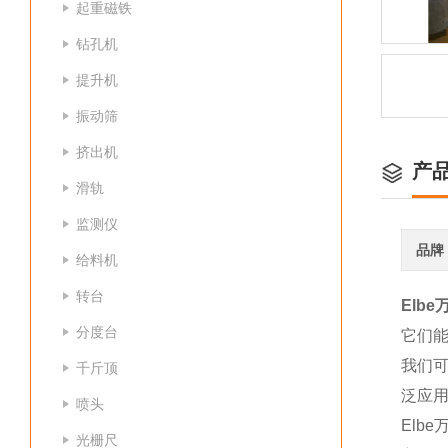
起重磁铁
钻孔机
提升机
振动筛
挤出机
产
滑轨
监测仪
品牌
给料机
转台
Elb
分度台
它们
我们
千斤顶
泛应
喷头
Elb
光栅尺