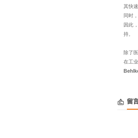
其快
同时
因此，
持。
除了医
在工
Behl
留