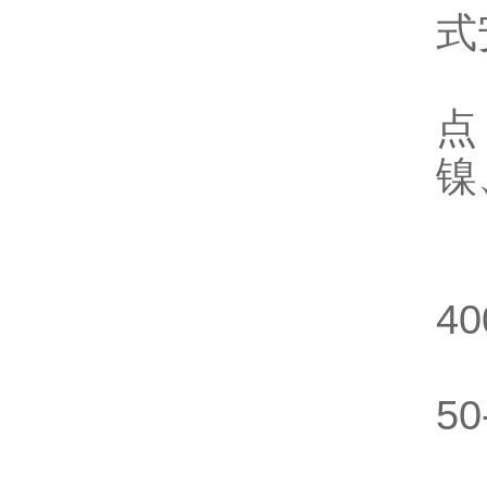
式
W
点
镍
固
40
带
50
北