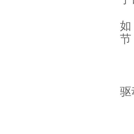
主
如
节
器
B
速
驱
B