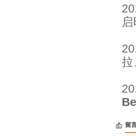
2
启
2
拉
2
B
留