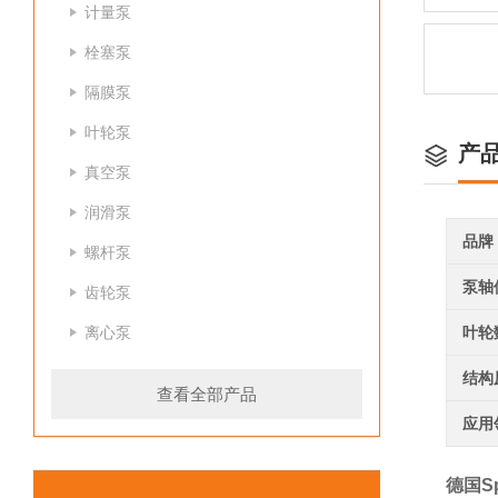
计量泵
栓塞泵
隔膜泵
叶轮泵
产
真空泵
润滑泵
品牌
螺杆泵
泵轴
齿轮泵
离心泵
叶轮
结构
查看全部产品
应用
德国S