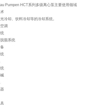
ndau Pumpen HCT系列多级离心泵主要使用领域
技术
激光冷却、饮料冷却等的冷却系统。
柜空调
系统
和脱脂系统
设备
系统
线
系统
机械
机
机器
工具