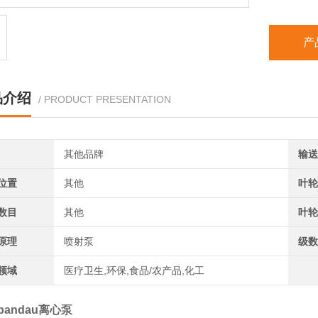
产
品介绍
/ PRODUCT PRESENTATION
其他品牌
输送
位置
其他
叶轮
数目
其他
叶轮
原理
喷射泵
级数
领域
医疗卫生,环保,食品/农产品,化工
pandau离心泵