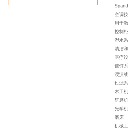
Spa
空调
用于
控制
湿水
清洁
医疗
镀锌
浸渍
过滤
木工
研磨
光学
磨床
机械