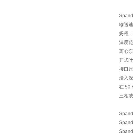
Spa
输送速度
扬程：H
温度范围
离心泵
开式
接口尺寸
浸入深
在 50
三相
Span
Spand
Span