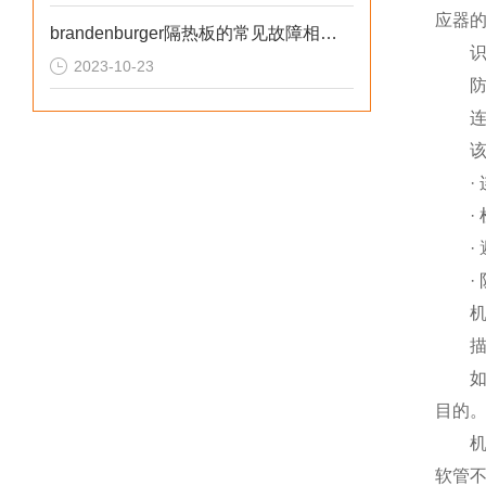
应器
brandenburger隔热板的常见故障相应解决方法分享
识
2023-10-23
防爆 
连接到
该系
· 
· 
· 
· 
机械
描
如果
目的
机械
软管