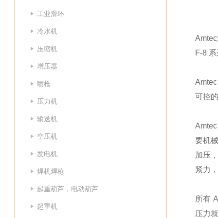
工业滑环
冷水机
Amt
压缩机
F-8 
增压器
Amt
喷枪
可控
压力机
输送机
Amt
空压机
要机械
发电机
加压，
紧力
焊机焊枪
起重葫芦，电动葫芦
所有 
起重机
压力