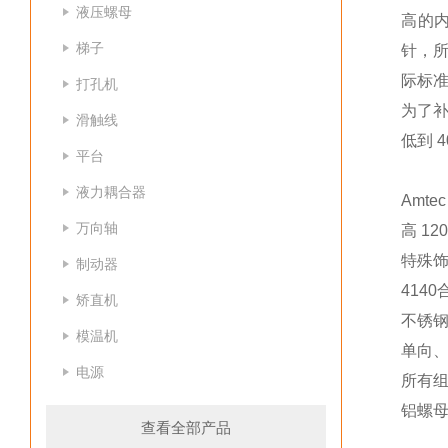
液压螺母
高的
梯子
针，所
际标
打孔机
为了补
滑触线
低到 
平台
液力耦合器
Amte
万向轴
高 12
特殊饰面
制动器
414
矫直机
不锈
模温机
单向、
电源
所有组件
铝螺
查看全部产品