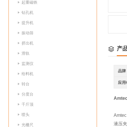
起重磁铁
钻孔机
提升机
振动筛
挤出机
产
滑轨
监测仪
品牌
给料机
应用
转台
分度台
Amte
千斤顶
喷头
Amt
液压
光栅尺