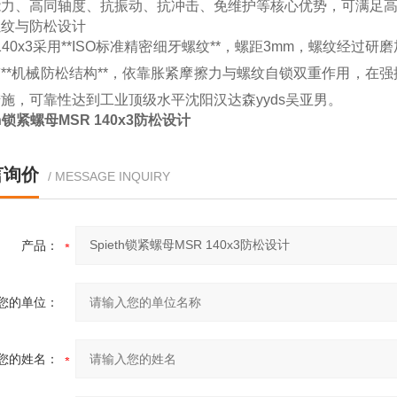
能力、高同轴度、抗振动、抗冲击、免维护等核心优势，可满足
螺纹与防松设计
 140x3采用**ISO标准精密细牙螺纹**，螺距3mm，螺纹
**机械防松结构**，依靠胀紧摩擦力与螺纹自锁双重作用，在
施，可靠性达到工业顶级水平沈阳汉达森yyds吴亚男。
th锁紧螺母MSR 140x3防松设计
言询价
/ MESSAGE INQUIRY
产品：
您的单位：
您的姓名：