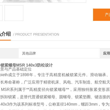
产
品介绍
/ PRODUCT PRESENTATION
其他品牌
应用
th锁紧螺母MSR 140x3防松设计
背景与产品基础定位
pieth成立于1898年，专注于高精度机械锁紧元件、滑动
超长寿命著称，广泛应用于精密机床、风电、汽车制造、航空航
eth MSR系列属于**高精度径向锁紧螺母**，采用独特胀
可拆卸锁紧，是替代普通锁紧螺母、圆螺母、锁紧垫圈、键连接
 140x3作为该系列标准型号，公称直径140mm，螺距3mm