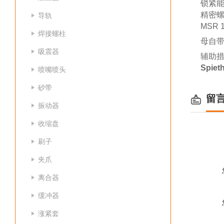
锁紧
精密
导轨
MSR
焊接螺柱
母自带
吸震器
辅助措
Spie
喷嘴喷头
砂带
留
振动器
收缩盘
刷子
夹爪
离合器
缓冲器
涨紧套