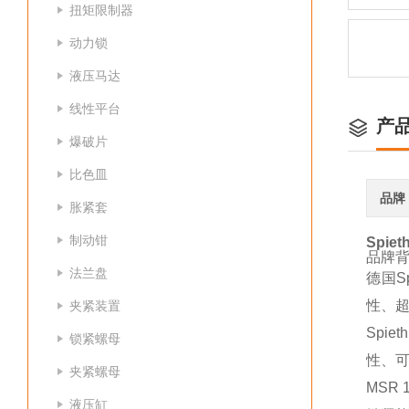
扭矩限制器
动力锁
液压马达
线性平台
产
爆破片
比色皿
品牌
胀紧套
制动钳
Spie
品牌
法兰盘
德国S
性、
夹紧装置
Spi
锁紧螺母
性、
夹紧螺母
MSR
液压缸