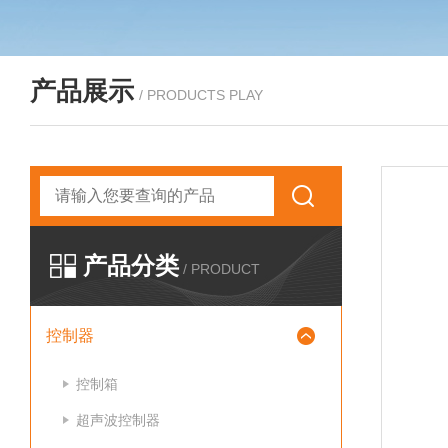
产品展示
/ PRODUCTS PLAY
产品分类
/ PRODUCT
控制器
控制箱
超声波控制器