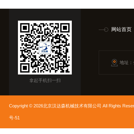
网站首页
地址：
拿起手机扫一扫
Copyright © 2026北京汉达森机械技术有限公司 All Rights Re
号-51