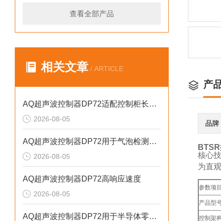
查看全部产品
相关文章
/ ARTICLE
产
AQ超声波控制器DP72适配控制柜长期使用
2026-08-05
品牌
AQ超声波控制器DP72用于气泡检测、液位检测
BTS
核心
2026-08-05
为直观
AQ超声波控制器DP72高响应速度
参数项
2026-08-05
产品型
AQ超声波控制器DP72用于半导体零部件清洗
控制架