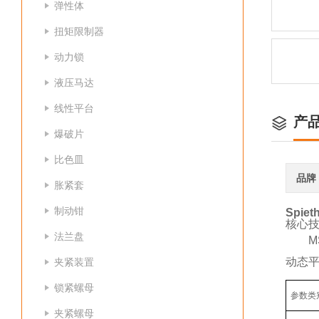
弹性体
扭矩限制器
动力锁
液压马达
线性平台
产
爆破片
比色皿
品牌
胀紧套
制动钳
Spi
核心
法兰盘
动态
夹紧装置
锁紧螺母
参数类
夹紧螺母