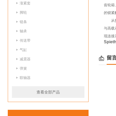
涨紧套
齿轮箱
脚轮
的锁紧
从
链条
与高载
轴承
现连接
传送带
Spi
气缸
留
减震器
弹簧
联轴器
查看全部产品