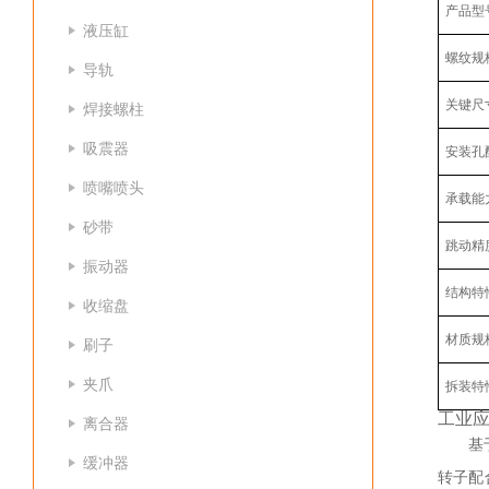
产品型
液压缸
螺纹规
导轨
关键尺
焊接螺柱
吸震器
安装孔
喷嘴喷头
承载能
砂带
跳动精
振动器
结构特
收缩盘
材质规
刷子
夹爪
拆装特
工业
离合器
基
缓冲器
转子配