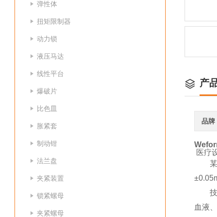
弹性体
扭矩限制器
动力锁
液压马达
线性平台
产
爆破片
比色皿
品牌
胀紧套
制动钳
Wefo
医疗
法兰盘
某
±0.
夹紧装置
技
锁紧螺母
血液、
夹紧螺母