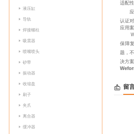
适配性
液压缸
应
导轨
认证
应用
焊接螺柱
W
吸震器
保障
喷嘴喷头
题，
决方案
砂带
Wefo
振动器
收缩盘
留
刷子
夹爪
离合器
缓冲器