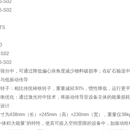
5-S02
5-S02
TS
70
-S02
5-S02
食筛分中，可通过降低偏心块角度减少物料破损率；在矿石输送
音与低振动传导
转子：相比传统铸铁转子，重量减轻30%，惯性降低，运行更
平衡优化：通过激光对中技术，将振动传导至设备主体的能量损耗
型设计
寸为438mm（长）×245mm（高）×230mm（宽），重量仅38
小体积大能量"的特性，使其可嵌入空间受限的设备中，如振动