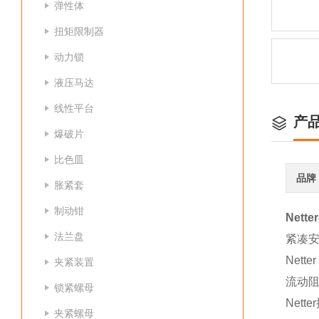
弹性体
扭矩限制器
动力锁
液压马达
线性平台
产
爆破片
比色皿
品牌
胀紧套
制动钳
Net
法兰盘
紧凑安
Net
夹紧装置
流动
锁紧螺母
Nett
夹紧螺母