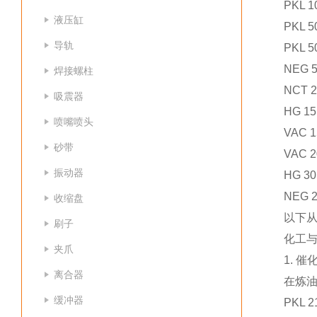
PKL 1
液压缸
PKL 5
导轨
PKL 5
NEG 5
焊接螺柱
NCT 2
吸震器
HG 15
喷嘴喷头
VAC 1
砂带
VAC 2
振动器
HG 30
NEG 2
收缩盘
以下
刷子
化工
夹爪
1. 
离合器
在炼
缓冲器
PKL 