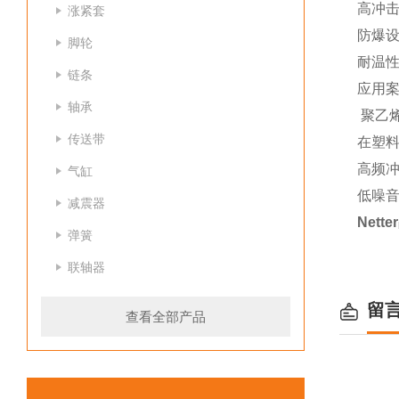
高冲击
涨紧套
防爆设
脚轮
耐温性
链条
应用案
轴承
聚乙
传送带
在塑料
高频冲
气缸
低噪音
减震器
Net
弹簧
联轴器
留
查看全部产品