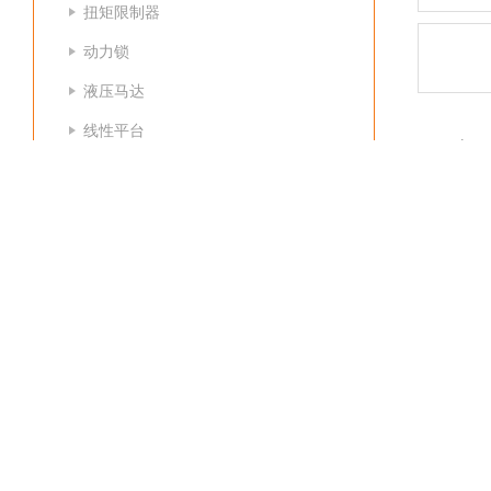
扭矩限制器
动力锁
液压马达
线性平台
产
爆破片
比色皿
品牌
胀紧套
制动钳
Gut
法兰盘
对于
汉达森
夹紧装置
石油
锁紧螺母
型号
夹紧螺母
Gute
液压缸