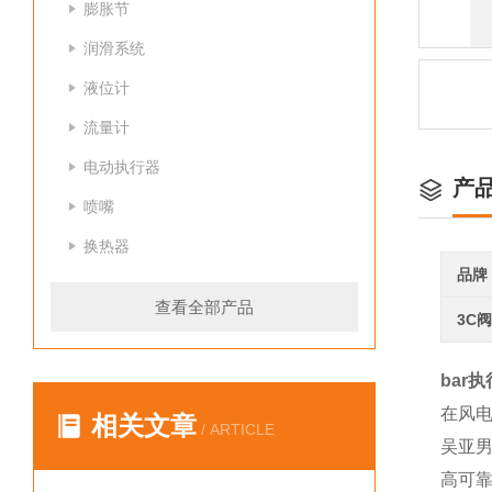
膨胀节
润滑系统
液位计
流量计
电动执行器
产
喷嘴
换热器
品牌
查看全部产品
3C
bar执
在风
相关文章
/ ARTICLE
吴亚
高可