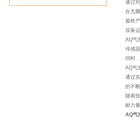
通过
在无
最终
设备
AQ
传感
同时
AQ
通过
的不
随着
献力量
AQ气