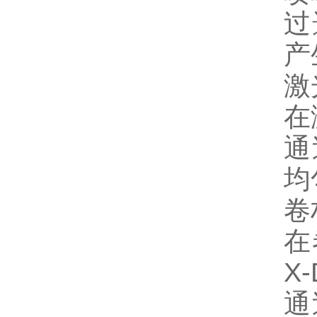
过
产
激
在
通
均
卷
在
X
通