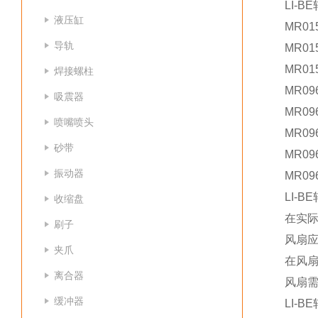
LI-
液压缸
MR01
导轨
MR01
MR01
焊接螺柱
MR09
吸震器
MR09
喷嘴喷头
MR09
砂带
MR09
振动器
MR09
LI-
收缩盘
在实
刷子
风扇
夹爪
在风扇
离合器
风扇
缓冲器
LI-