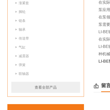
在实
涨紧套
泵应
脚轮
在泵领
链条
泵需
轴承
LI-
传送带
在实
LI-
气缸
种机
减震器
LI-
弹簧
联轴器
留
查看全部产品