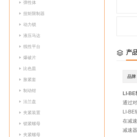
弹性体
扭矩限制器
动力锁
液压马达
线性平台
产
爆破片
比色皿
品牌
胀紧套
制动钳
LI-
法兰盘
通过
LI-
夹紧装置
在减速
锁紧螺母
减速
夹紧螺母