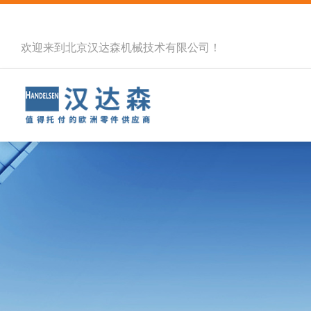
欢迎来到北京汉达森机械技术有限公司！