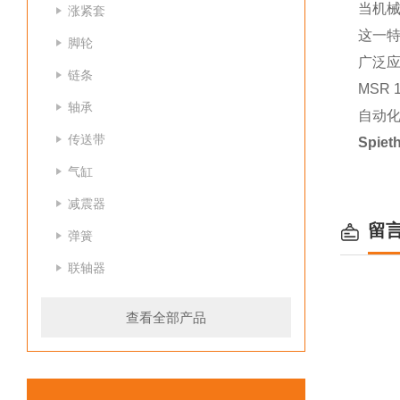
当机械
涨紧套
这一
脚轮
广泛
链条
MSR
轴承
自动
传送带
Spi
气缸
减震器
留
弹簧
联轴器
查看全部产品