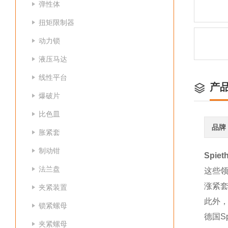
弹性体
扭矩限制器
动力锁
液压马达
线性平台
产
爆破片
比色皿
品牌
胀紧套
制动钳
Spi
法兰盘
这些领
涨紧
夹紧装置
此外
锁紧螺母
德国Sp
夹紧螺母