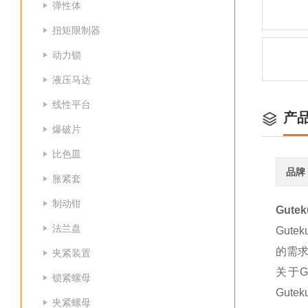
弹性体
扭矩限制器
动力锁
液压马达
线性平台
产
爆破片
比色皿
品牌
胀紧套
制动钳
Gute
法兰盘
Gut
的需求
夹紧装置
关于G
锁紧螺母
Gut
夹紧螺母