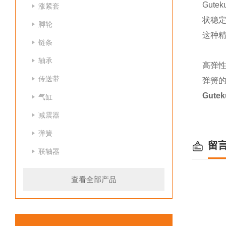
Gut
涨紧套
状稳
脚轮
这种
链条
轴承
高弹
传送带
弹簧
Gute
气缸
减震器
弹簧
留
联轴器
查看全部产品